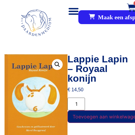
Maak een afs
Communicatie & Healing
Opleidingen en Cursus
Lappie Lapin
– Royaal
konijn
€
14,50
Toevoegen aan winkelwag